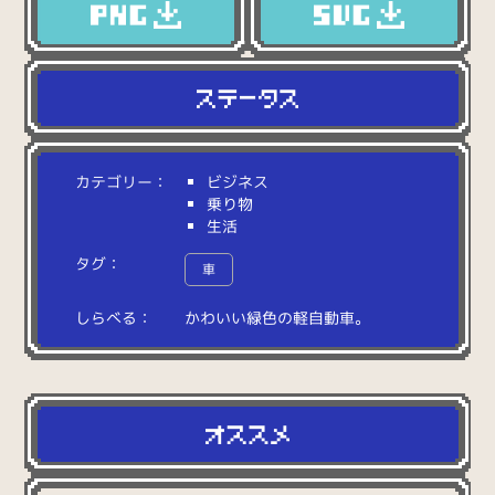
カテゴリー：
ビジネス
乗り物
生活
タグ：
車
しらべる：
か
わ
い
い
緑
色
の
軽
自
動
車
。