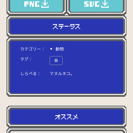
カテゴリー：
動物
タグ：
猫
しらべる：
マ
ヌ
ル
ネ
コ
。