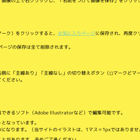
、画像の上で右クリックし、「名前をつけて画像を保存」をクリッ
マーク）をクリックすると、
お気に入りページ
に保存され、再度ク
りページの保存は全て削除されます。
側に「主線あり」「主線なし」の切り替えボタン（◻︎マークと◼︎マ
てください。
。
るソフト（Adobe Illustratorなど）で編集可能です。
トとなっています。
のになります。（当サイトのイラストは、1マス＝1pxではありませ
ことがあります。予めご了承ください。