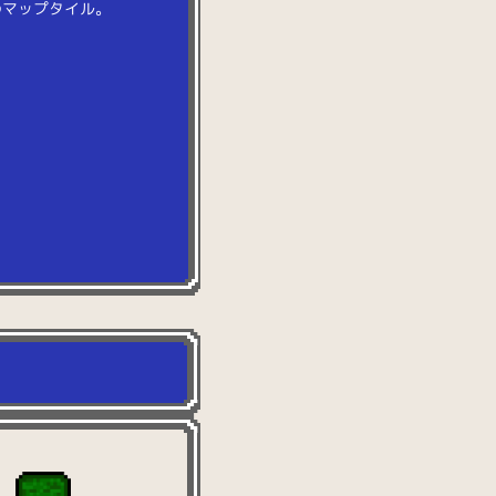
の
マ
ッ
プ
タ
イ
ル
。