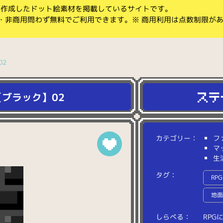
koが作成したドット絵素材を掲載しているサイトです。
・非商用問わず無料でご利用できます。※ 商用利用は点数制限が
02
ブラック】02
カテゴリー：
フ
マ
生
タグ：
RPG
地
しらべる：
R
P
G