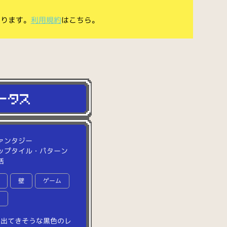
あります。
利用規約
はこちら。
ァンタジー
ップタイル・パターン
活
壁
ゲーム
面
に
出
て
き
そ
う
な
黒
色
の
レ