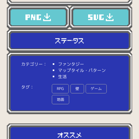
カテゴリー：
ファンタジー
マップタイル・パターン
生活
タグ：
RPG
壁
ゲーム
地面
しらべる：
て
き
そ
う
な
グ
レ
ー
色
の
レ
ン
ガ
の
マ
ッ
プ
タ
イ
ル
。