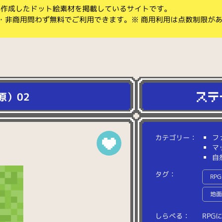
koが作成したドット絵素材を掲載しているサイトです。
・非商用問わず無料でご利用できます。※ 商用利用は点数制限が
原）02
カテゴリー：
フ
マ
自
タグ：
RPG
地
しらべる：
R
P
G