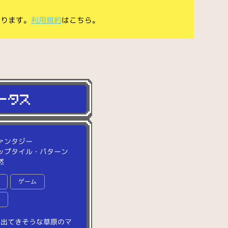
あります。
利用規約
はこちら。
ァンタジー
ップタイル・パターン
然
ゲーム
面
に
出
て
き
そ
う
な
草
原
の
マ