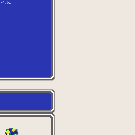
タ
イ
ル
。