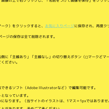
、画像の上で右クリックし、「名前をつけて画像を保存」をクリッ
マーク）をクリックすると、
お気に入りページ
に保存され、再度ク
りページの保存は全て削除されます。
側に「主線あり」「主線なし」の切り替えボタン（◻︎マークと◼︎マ
てください。
。
るソフト（Adobe Illustratorなど）で編集可能です。
トとなっています。
のになります。（当サイトのイラストは、1マス＝1pxではありませ
ことがあります。予めご了承ください。