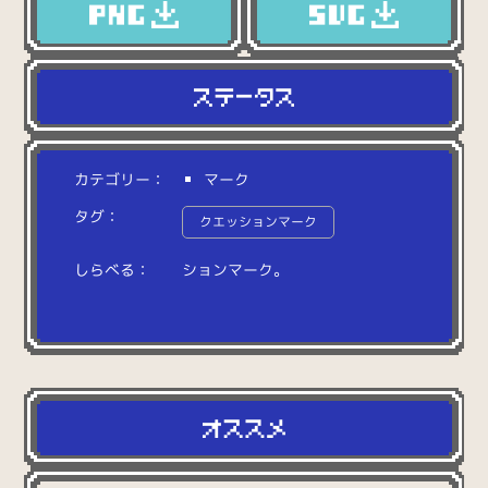
カテゴリー：
マーク
タグ：
クエッションマーク
しらべる：
シ
ョ
ン
マ
ー
ク
。