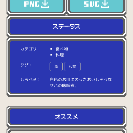
カテゴリー：
食べ物
料理
タグ：
魚
和食
しらべる：
白
色
の
お
皿
に
の
っ
た
お
い
し
そ
う
な
サ
バ
の
味
噌
煮
。