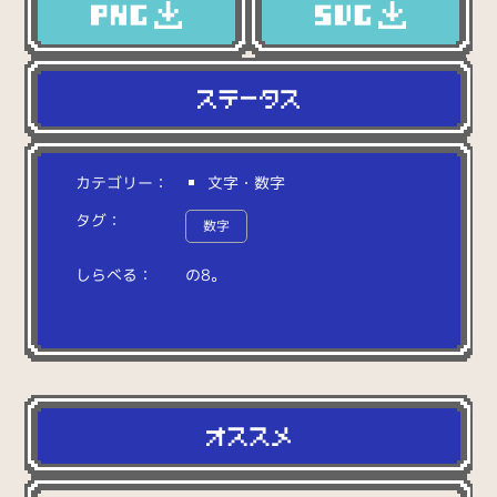
カテゴリー：
文字・数字
タグ：
数字
しらべる：
の
8
。