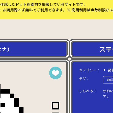
koが作成したドット絵素材を掲載しているサイトです。
・非商用問わず無料でご利用できます。※ 商用利用は点数制限が
ヒナ）
カテゴリー：
動
タグ：
海
しらべる：
か
わ
ナ
。