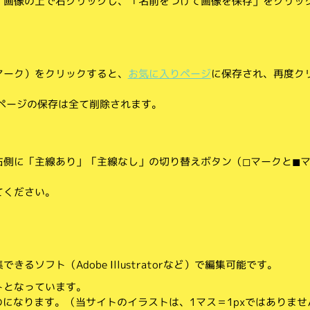
、画像の上で右クリックし、「名前をつけて画像を保存」をクリッ
マーク）をクリックすると、
お気に入りページ
に保存され、再度ク
りページの保存は全て削除されます。
側に「主線あり」「主線なし」の切り替えボタン（◻︎マークと◼︎
てください。
。
るソフト（Adobe Illustratorなど）で編集可能です。
トとなっています。
のになります。（当サイトのイラストは、1マス＝1pxではありませ