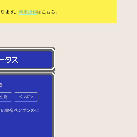
あります。
利用規約
はこちら。
物
洋生物
ペンギン
い
い
皇
帝
ペ
ン
ギ
ン
の
ヒ