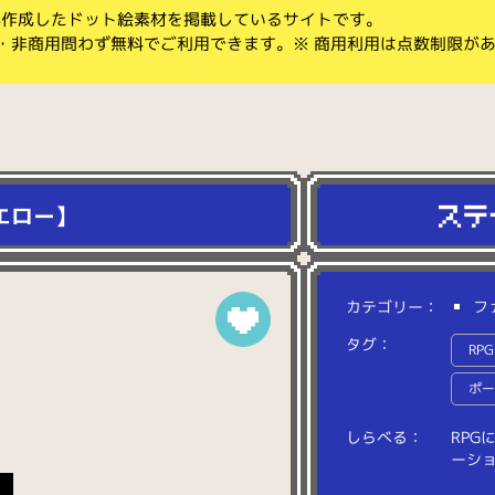
koが作成したドット絵素材を掲載しているサイトです。
・非商用問わず無料でご利用できます。※ 商用利用は点数制限が
エロー】
カテゴリー：
フ
タグ：
RPG
ポ
しらべる：
R
P
G
ー
シ