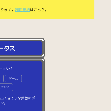
あります。
利用規約
はこちら。
ァンタジー
ゲーム
ーション
に
出
て
き
そ
う
な
黄
色
の
ポ
ョ
ン
。