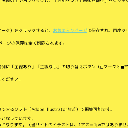
、画像の上で右クリックし、「名前をつけて画像を保存」をクリッ
マーク）をクリックすると、
お気に入りページ
に保存され、再度ク
りページの保存は全て削除されます。
側に「主線あり」「主線なし」の切り替えボタン（◻︎マークと◼︎
てください。
。
るソフト（Adobe Illustratorなど）で編集可能です。
トとなっています。
のになります。（当サイトのイラストは、1マス＝1pxではありませ