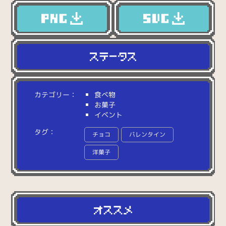
カテゴリー：
食べ物
お菓子
イベント
タグ：
チョコ
バレンタイン
洋菓子
しらべる：
ン
の
か
わ
い
い
緑
色
の
バ
レ
ン
タ
イ
ン
プ
レ
ゼ
ン
ト
。