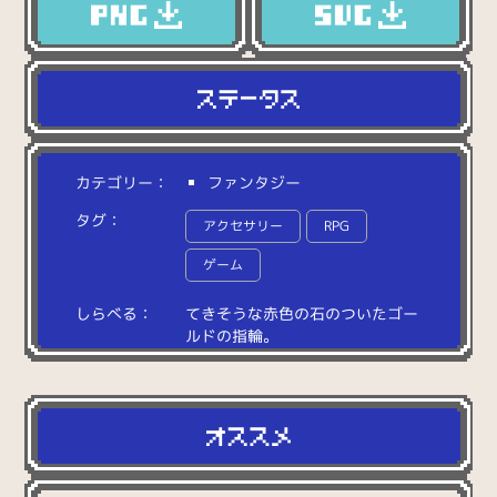
カテゴリー：
ファンタジー
タグ：
アクセサリー
RPG
ゲーム
しらべる：
て
き
そ
う
な
赤
色
の
石
の
つ
い
た
ゴ
ー
ル
ド
の
指
輪
。