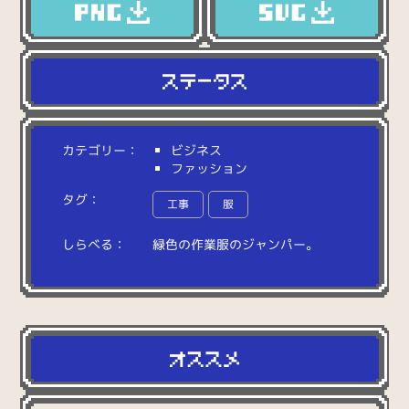
カテゴリー：
ビジネス
ファッション
タグ：
工事
服
しらべる：
緑
色
の
作
業
服
の
ジ
ャ
ン
パ
ー
。