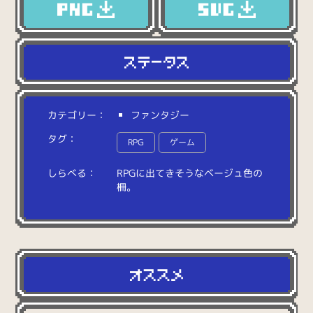
カテゴリー：
ファンタジー
タグ：
RPG
ゲーム
しらべる：
R
P
G
に
出
て
き
そ
う
な
ベ
ー
ジ
ュ
色
の
柵
。