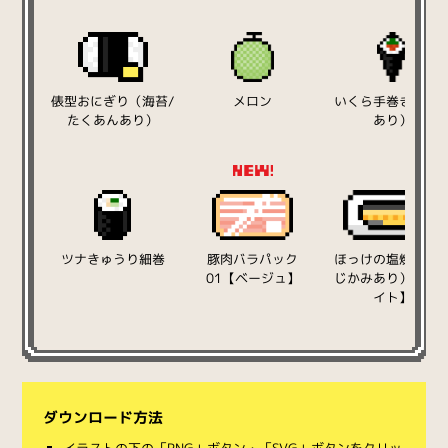
俵型おにぎり（海苔/
メロン
いくら手巻き（大
たくあんあり）
あり）
ツナきゅうり細巻
豚肉バラパック
ほっけの塩焼き（
01【ベージュ】
じかみあり）【ホ
イト】
ダウンロード方法
イラストの下の「PNG」ボタン・「SVG」ボタンをクリッ