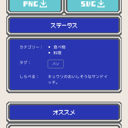
カテゴリー：
食べ物
料理
タグ：
パン
しらべる：
キ
ュ
ウ
リ
の
お
い
し
そ
う
な
サ
ン
ド
イ
ッ
チ
。