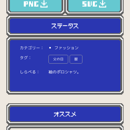
カテゴリー：
ファッション
タグ：
父の日
服
しらべる：
袖
の
ポ
ロ
シ
ャ
ツ
。