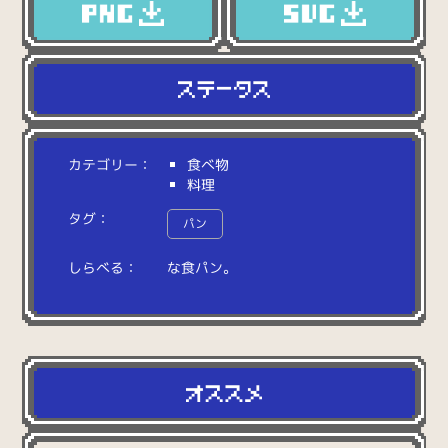
カテゴリー：
食べ物
料理
タグ：
パン
しらべる：
な
食
パ
ン
。