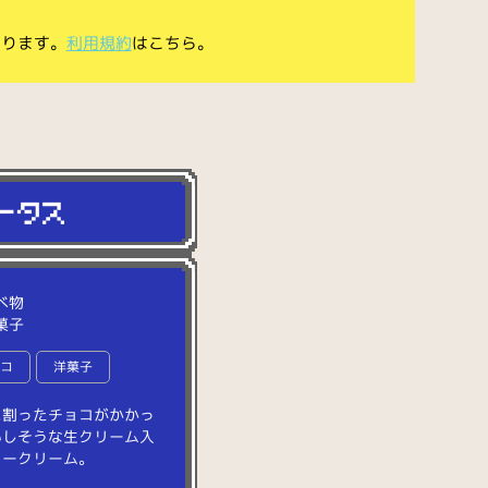
あります。
利用規約
はこちら。
べ物
菓子
ョコ
洋菓子
に
割
っ
た
チ
ョ
コ
が
か
か
っ
い
し
そ
う
な
生
ク
リ
ー
ム
入
ュ
ー
ク
リ
ー
ム
。