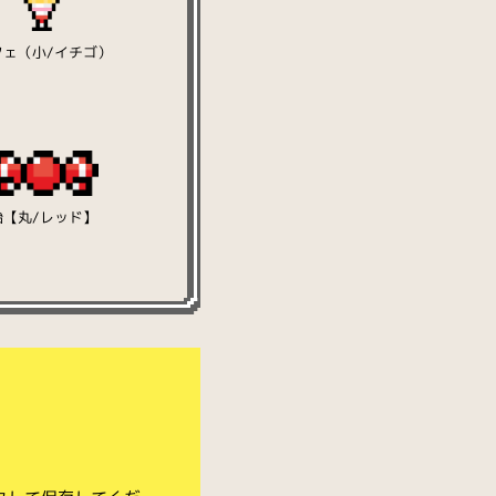
フェ（小/イチゴ）
飴【丸/レッド】