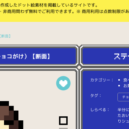
koが作成したドット絵素材を掲載しているサイトです。
・非商用問わず無料でご利用できます。※ 商用利用は点数制限が
【断面】
チョコがけ）【断面】
カテゴリー：
食
お
タグ：
チ
しらべる：
半
分
た
お
り
シ