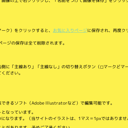
、画像の上で右クリックし、「名前をつけて画像を保存」をクリッ
マーク）をクリックすると、
お気に入りページ
に保存され、再度ク
りページの保存は全て削除されます。
側に「主線あり」「主線なし」の切り替えボタン（◻︎マークと◼︎マ
てください。
。
るソフト（Adobe Illustratorなど）で編集可能です。
トとなっています。
のになります。（当サイトのイラストは、1マス＝1pxではありませ
ことがあります。予めご了承ください。