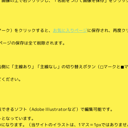
、画像の上で右クリックし、「名前をつけて画像を保存」をクリッ
マーク）をクリックすると、
お気に入りページ
に保存され、再度ク
りページの保存は全て削除されます。
側に「主線あり」「主線なし」の切り替えボタン（◻︎マークと◼︎
てください。
。
るソフト（Adobe Illustratorなど）で編集可能です。
トとなっています。
のになります。（当サイトのイラストは、1マス＝1pxではありませ