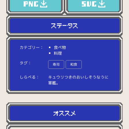
カテゴリー：
食べ物
料理
タグ：
寿司
和食
しらべる：
キ
ュ
ウ
リ
つ
き
の
お
い
し
そ
う
な
う
に
軍
艦
。