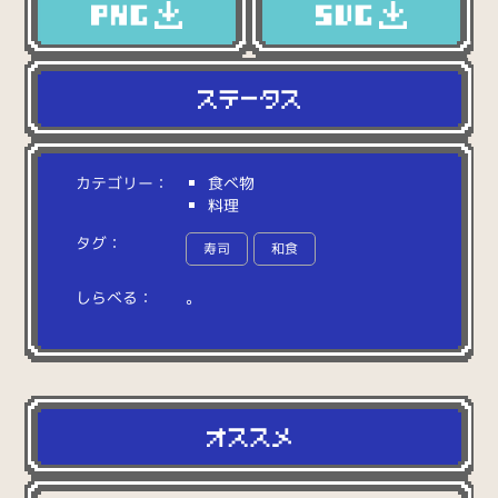
カテゴリー：
食べ物
料理
タグ：
寿司
和食
しらべる：
。