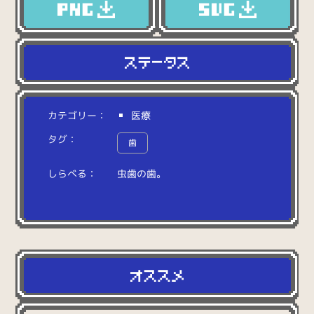
カテゴリー：
医療
タグ：
歯
しらべる：
虫
歯
の
歯
。