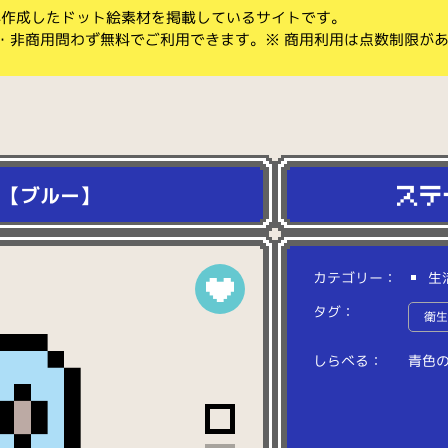
koが作成したドット絵素材を掲載しているサイトです。
・非商用問わず無料でご利用できます。※ 商用利用は点数制限が
2【ブルー】
カテゴリー：
生
タグ：
衛
しらべる：
青
色