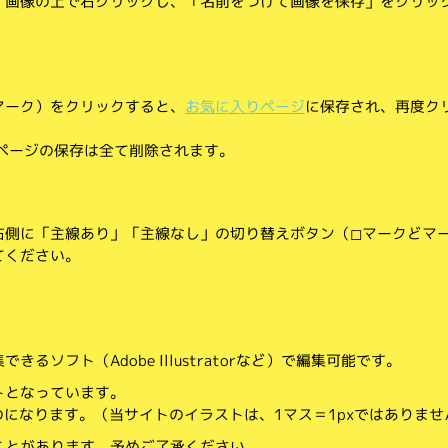
、画像の上で右クリックし、「名前をつけて画像を保存」をクリッ
マーク）をクリックすると、
お気に入りページ
に保存され、再度ク
りページの保存は全て削除されます。
側に「主線あり」「主線なし」の切り替えボタン（◻︎マークと◼︎マ
てください。
。
るソフト（Adobe Illustratorなど）で編集可能です。
トとなっています。
のになります。（当サイトのイラストは、1マス＝1pxではありませ
ことがあります。予めご了承ください。