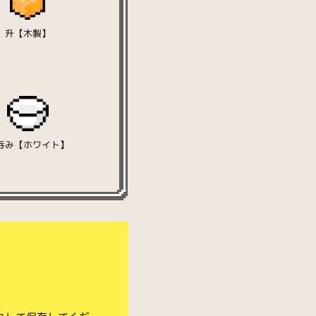
升【木製】
呑み【ホワイト】