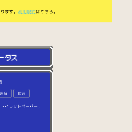
あります。
利用規約
はこちら。
活
生用品
防災
の
ト
イ
レ
ッ
ト
ペ
ー
パ
ー
。