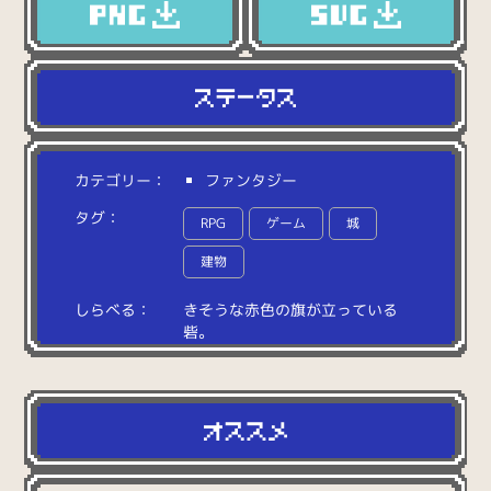
カテゴリー：
ファンタジー
タグ：
RPG
ゲーム
城
建物
しらべる：
き
そ
う
な
赤
色
の
旗
が
立
っ
て
い
る
砦
。