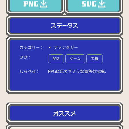
カテゴリー：
ファンタジー
タグ：
RPG
ゲーム
宝箱
しらべる：
R
P
G
に
出
て
き
そ
う
な
青
色
の
宝
箱
。