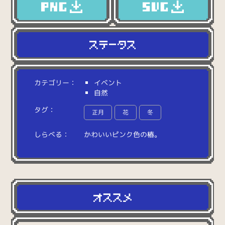
カテゴリー：
イベント
自然
タグ：
正月
花
冬
しらべる：
か
わ
い
い
ピ
ン
ク
色
の
椿
。