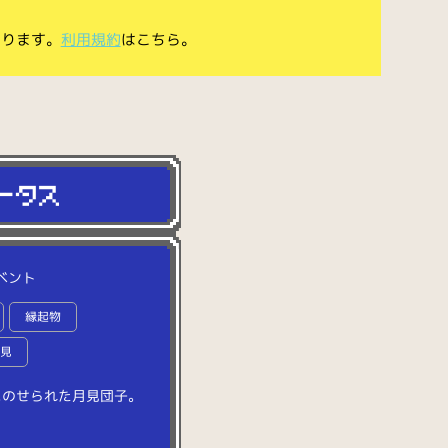
あります。
利用規約
はこちら。
ベント
縁起物
月見
に
の
せ
ら
れ
た
月
見
団
子
。