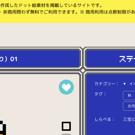
koが作成したドット絵素材を掲載しているサイトです。
・非商用問わず無料でご利用できます。※ 商用利用は点数制限が
り）01
カテゴリー：
イ
タグ：
秋
お
しらべる：
三
宝