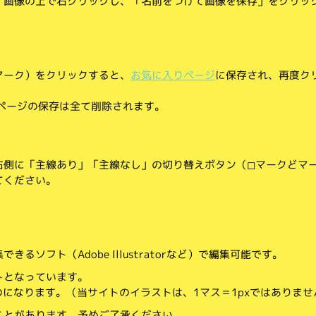
、画像の上で右クリックし、「名前をつけて画像を保存」をクリッ
マーク）をクリックすると、
お気に入りページ
に保存され、再度ク
りページの保存は全て削除されます。
側に「主線あり」「主線なし」の切り替えボタン（◻︎マークと◼︎マ
てください。
。
るソフト（Adobe Illustratorなど）で編集可能です。
トとなっています。
のになります。（当サイトのイラストは、1マス＝1pxではありませ
ことがあります。予めご了承ください。