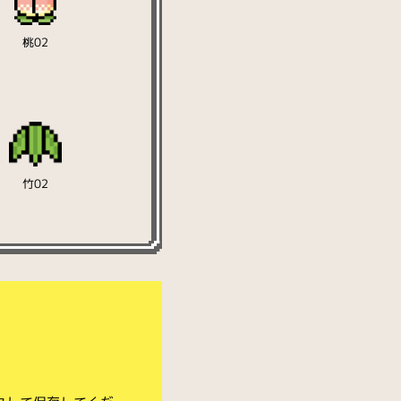
桃02
竹02