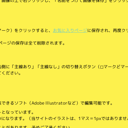
、画像の上で右クリックし、「名前をつけて画像を保存」をクリッ
マーク）をクリックすると、
お気に入りページ
に保存され、再度ク
りページの保存は全て削除されます。
側に「主線あり」「主線なし」の切り替えボタン（◻︎マークと◼︎マ
てください。
。
るソフト（Adobe Illustratorなど）で編集可能です。
トとなっています。
のになります。（当サイトのイラストは、1マス＝1pxではありませ
ことがあります。予めご了承ください。