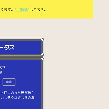
あります。
利用規約
はこちら。
べ物
理
和食
の
お
皿
に
の
っ
た
笹
が
敷
か
お
い
し
そ
う
な
さ
わ
ら
の
塩
。