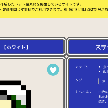
koが作成したドット絵素材を掲載しているサイトです。
・非商用問わず無料でご利用できます。※ 商用利用は点数制限が
）【ホワイト】
カテゴリー：
食
料
タグ：
魚
しらべる：
白
色
れ
た
焼
き