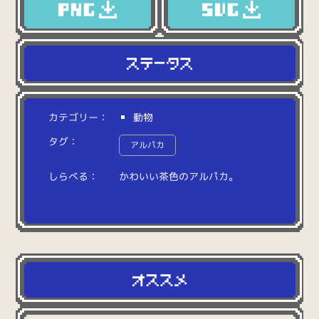
カテゴリー：
動物
タグ：
アルパカ
しらべる：
か
わ
い
い
茶
色
の
ア
ル
パ
カ
。