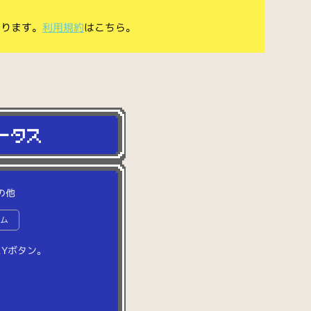
あります。
利用規約
はこちら。
の他
ーム
た
Y
ボ
タ
ン
。