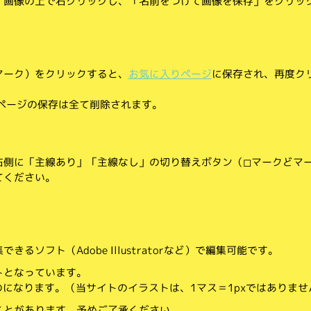
、画像の上で右クリックし、「名前をつけて画像を保存」をクリッ
マーク）をクリックすると、
お気に入りページ
に保存され、再度ク
りページの保存は全て削除されます。
側に「主線あり」「主線なし」の切り替えボタン（◻︎マークと◼︎マ
てください。
。
るソフト（Adobe Illustratorなど）で編集可能です。
トとなっています。
のになります。（当サイトのイラストは、1マス＝1pxではありませ
ことがあります。予めご了承ください。