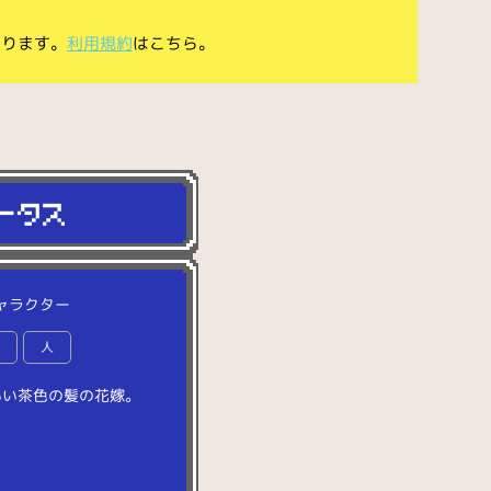
あります。
利用規約
はこちら。
ャラクター
婚
人
い
い
茶
色
の
髪
の
花
嫁
。