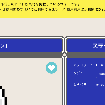
koが作成したドット絵素材を掲載しているサイトです。
・非商用問わず無料でご利用できます。※ 商用利用は点数制限が
ウン】
カテゴリー：
キ
タグ：
結
しらべる：
か
わ