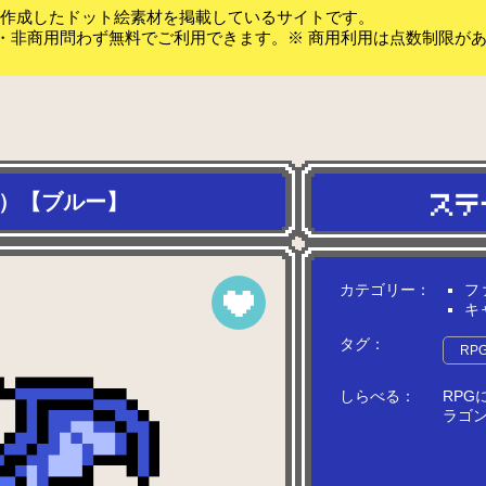
koが作成したドット絵素材を掲載しているサイトです。
・非商用問わず無料でご利用できます。※ 商用利用は点数制限が
】
1）【ブルー】
カテゴリー：
フ
キ
タグ：
RP
しらべる：
R
P
G
ラ
ゴ