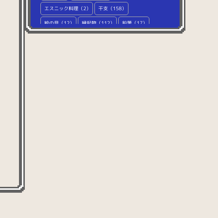
エスニック料理（2）
干支（158）
絵の具（12）
縁起物（112）
鉛筆（17）
オオカミ（6）
お金（82）
桶（11）
オコジョ（2）
お酒（50）
お茶（53）
お月見（21）
おでん（16）
おにぎり（30）
お盆（39）
海鮮（59）
海鮮丼（74）
回転寿司（248）
海洋生物（54）
カエル（2）
鍵（4）
家具（42）
楽器（2）
家電（17）
カバ（1）
鞄（7）
壁（35）
かぼちゃ（24）
紙（14）
雷（2）
カモノハシ（1）
柄（32）
カワウソ（1）
カンガルー（2）
韓国料理（5）
木（19）
キッチン用品（49）
キツネ（9）
きのこ（19）
木の実（9）
キーボード（76）
キラキラ（12）
キリン（2）
牛乳（7）