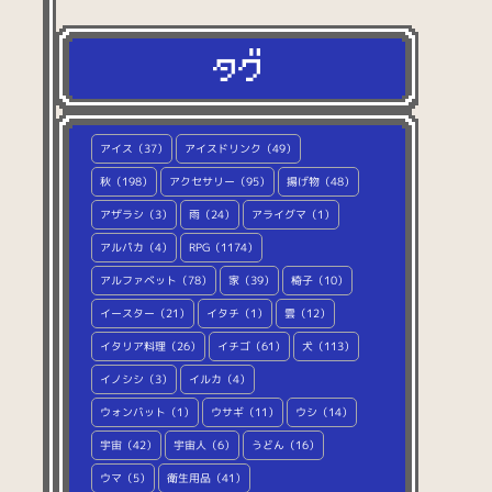
（77）
スポーツ
（15）
文字・数字
（124）
マーク
（60）
その他
（48）
アイス（37）
アイスドリンク（49）
秋（198）
アクセサリー（95）
揚げ物（48）
アザラシ（3）
雨（24）
アライグマ（1）
アルパカ（4）
RPG（1174）
アルファベット（78）
家（39）
椅子（10）
イースター（21）
イタチ（1）
雲（12）
イタリア料理（26）
イチゴ（61）
犬（113）
イノシシ（3）
イルカ（4）
ウォンバット（1）
ウサギ（11）
ウシ（14）
宇宙（42）
宇宙人（6）
うどん（16）
ウマ（5）
衛生用品（41）