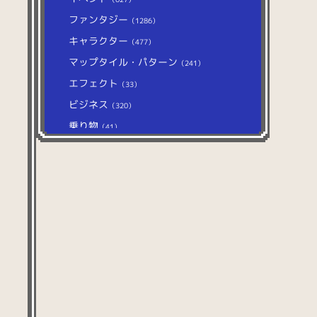
ファンタジー
（1286）
キャラクター
（477）
マップタイル・パターン
（241）
エフェクト
（33）
ビジネス
（320）
乗り物
（41）
学校
（148）
ファッション
（318）
飲み物
（158）
生活
（371）
自然
（374）
文房具
（127）
美容
（27）
医療
（31）
ホビー