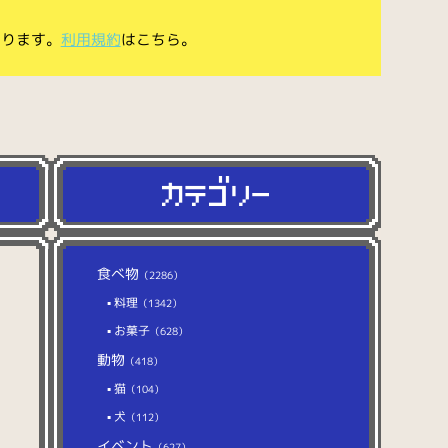
あります。
利用規約
はこちら。
食べ物
（2286）
料理
（1342）
お菓子
（628）
動物
（418）
猫
（104）
犬
（112）
イベント
（627）