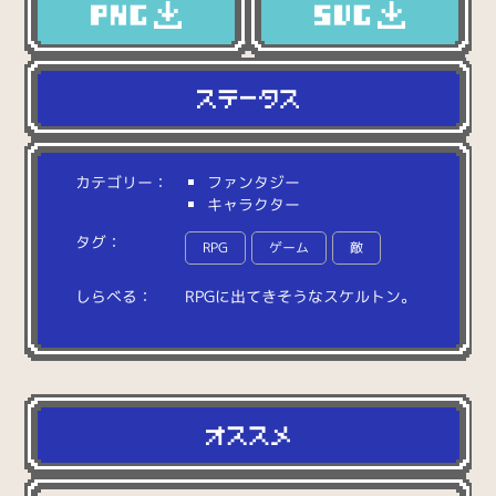
カテゴリー：
ファンタジー
キャラクター
タグ：
RPG
ゲーム
敵
しらべる：
R
P
G
に
出
て
き
そ
う
な
ス
ケ
ル
ト
ン
。