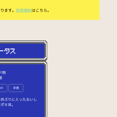
あります。
利用規約
はこちら。
べ物
理
もの
洋食
の
丼
ぶ
り
に
入
っ
た
お
い
し
な
ポ
キ
丼
。