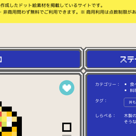
koが作成したドット絵素材を掲載しているサイトです。
・非商用問わず無料でご利用できます。※ 商用利用は点数制限が
】
カテゴリー：
食
料
タグ：
丼
しらべる：
木
製
そ
う