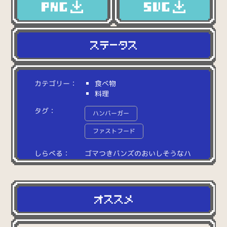
カテゴリー：
食べ物
料理
タグ：
ハンバーガー
ファストフード
しらべる：
ゴ
マ
つ
き
バ
ン
ズ
の
お
い
し
そ
う
な
ハ
ン
バ
ー
ガ
ー
。