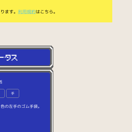
あります。
利用規約
はこちら。
活
除
手
ク
色
の
左
手
の
ゴ
ム
手
袋
。