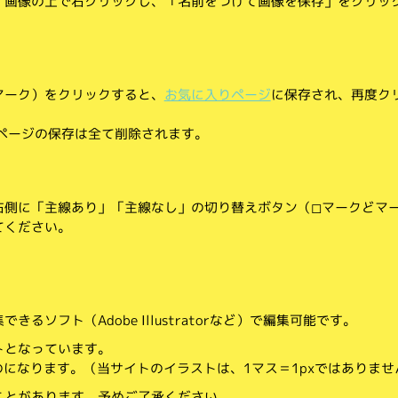
、画像の上で右クリックし、「名前をつけて画像を保存」をクリッ
マーク）をクリックすると、
お気に入りページ
に保存され、再度ク
りページの保存は全て削除されます。
側に「主線あり」「主線なし」の切り替えボタン（◻︎マークと◼︎マ
てください。
。
るソフト（Adobe Illustratorなど）で編集可能です。
トとなっています。
のになります。（当サイトのイラストは、1マス＝1pxではありませ
ことがあります。予めご了承ください。