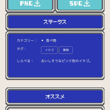
カテゴリー：
食べ物
タグ：
イチゴ
果物
しらべる：
お
い
し
そ
う
な
ピ
ン
ク
色
の
イ
チ
ゴ
。