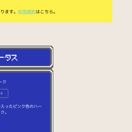
あります。
利用規約
はこちら。
ーク
ート
の
入
っ
た
ピ
ン
ク
色
の
ハ
ー
ー
ク
。