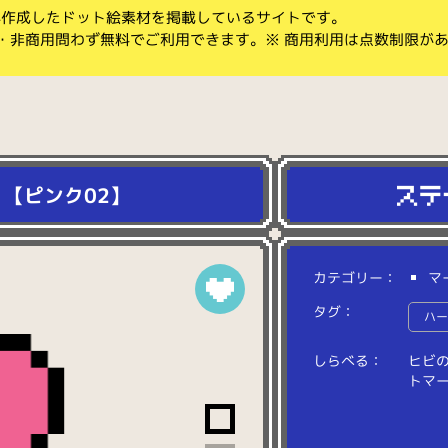
koが作成したドット絵素材を掲載しているサイトです。
・非商用問わず無料でご利用できます。※ 商用利用は点数制限が
【ピンク02】
カテゴリー：
マ
タグ：
ハ
しらべる：
ヒ
ビ
ト
マ