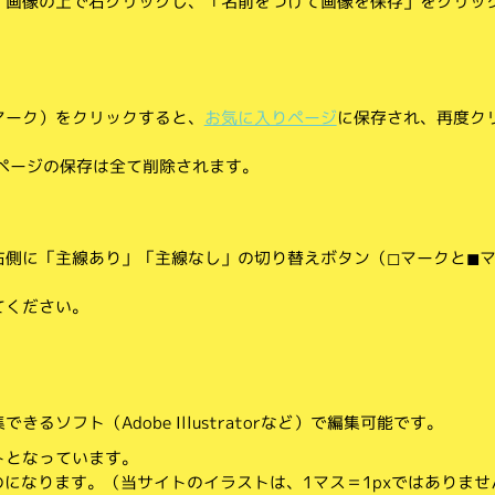
、画像の上で右クリックし、「名前をつけて画像を保存」をクリッ
マーク）をクリックすると、
お気に入りページ
に保存され、再度ク
りページの保存は全て削除されます。
側に「主線あり」「主線なし」の切り替えボタン（◻︎マークと◼︎
てください。
。
るソフト（Adobe Illustratorなど）で編集可能です。
トとなっています。
のになります。（当サイトのイラストは、1マス＝1pxではありませ