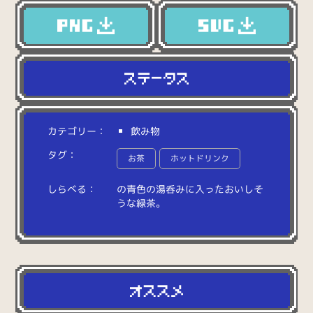
カテゴリー：
飲み物
タグ：
お茶
ホットドリンク
しらべる：
の
青
色
の
湯
呑
み
に
入
っ
た
お
い
し
そ
う
な
緑
茶
。