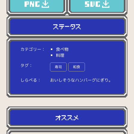
カテゴリー：
食べ物
料理
タグ：
寿司
和食
しらべる：
お
い
し
そ
う
な
ハ
ン
バ
ー
グ
に
ぎ
り
。