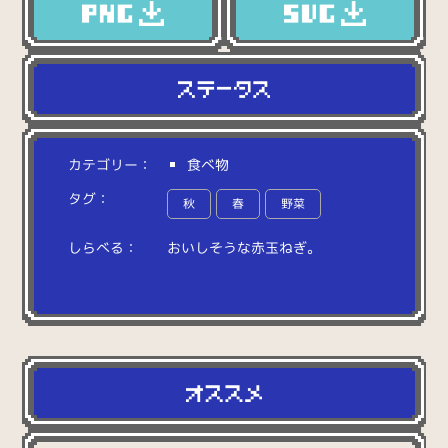
カテゴリー：
食べ物
タグ：
秋
春
野菜
しらべる：
お
い
し
そ
う
な
赤
玉
ね
ぎ
。