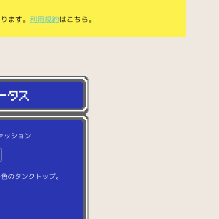
あります。
利用規約
はこちら。
ァッション
ー
色
の
タ
ン
ク
ト
ッ
プ
。