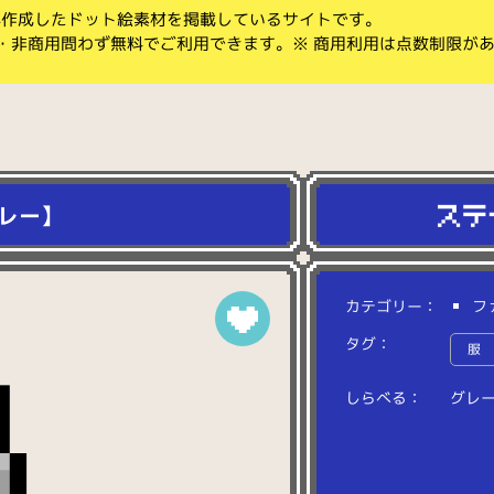
koが作成したドット絵素材を掲載しているサイトです。
・非商用問わず無料でご利用できます。※ 商用利用は点数制限が
レー】
カテゴリー：
フ
タグ：
服
しらべる：
グ
レ