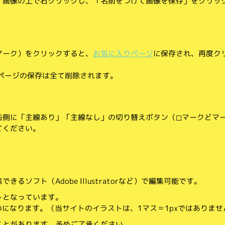
、画像の上で右クリックし、「名前をつけて画像を保存」をクリッ
マーク）をクリックすると、
お気に入りページ
に保存され、再度ク
りページの保存は全て削除されます。
側に「主線あり」「主線なし」の切り替えボタン（◻︎マークと◼︎マ
てください。
。
るソフト（Adobe Illustratorなど）で編集可能です。
トとなっています。
のになります。（当サイトのイラストは、1マス＝1pxではありませ
ことがあります。予めご了承ください。