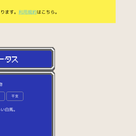
あります。
利用規約
はこちら。
物
マ
干支
い
い
白
馬
。