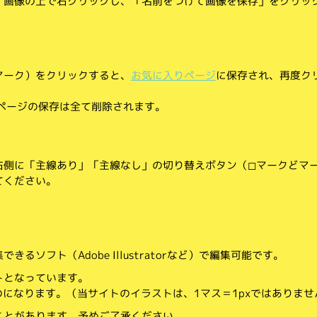
、画像の上で右クリックし、「名前をつけて画像を保存」をクリッ
マーク）をクリックすると、
お気に入りページ
に保存され、再度ク
りページの保存は全て削除されます。
側に「主線あり」「主線なし」の切り替えボタン（◻︎マークと◼︎マ
てください。
。
るソフト（Adobe Illustratorなど）で編集可能です。
トとなっています。
のになります。（当サイトのイラストは、1マス＝1pxではありませ
ことがあります。予めご了承ください。