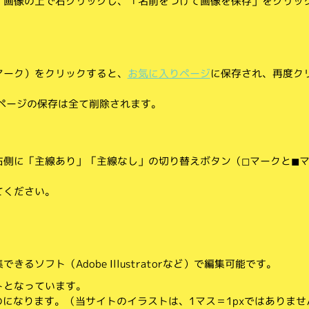
、画像の上で右クリックし、「名前をつけて画像を保存」をクリッ
マーク）をクリックすると、
お気に入りページ
に保存され、再度ク
りページの保存は全て削除されます。
側に「主線あり」「主線なし」の切り替えボタン（◻︎マークと◼︎
てください。
。
るソフト（Adobe Illustratorなど）で編集可能です。
トとなっています。
のになります。（当サイトのイラストは、1マス＝1pxではありませ