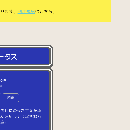
あります。
利用規約
はこちら。
べ物
理
和食
の
お
皿
に
の
っ
た
大
葉
が
添
れ
た
お
い
し
そ
う
な
さ
わ
ら
焼
き
。