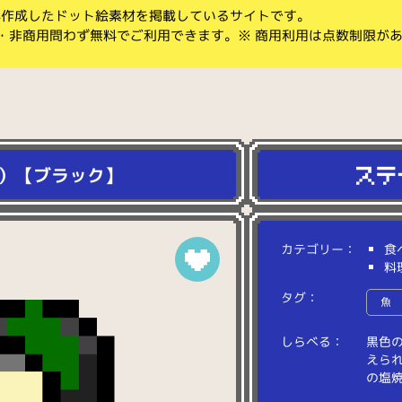
koが作成したドット絵素材を掲載しているサイトです。
・非商用問わず無料でご利用できます。※ 商用利用は点数制限が
）【ブラック】
カテゴリー：
食
料
タグ：
魚
しらべる：
黒
色
え
ら
の
塩