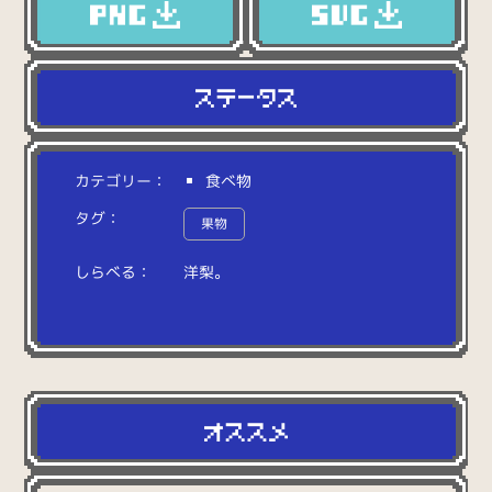
カテゴリー：
食べ物
タグ：
果物
しらべる：
洋
梨
。