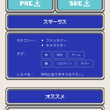
カテゴリー：
ファンタジー
キャラクター
タグ：
秋
RPG
ゲーム
敵
ハロウィン
ホラー
しらべる：
R
P
G
に
出
て
き
そ
う
な
マ
ミ
ー
。