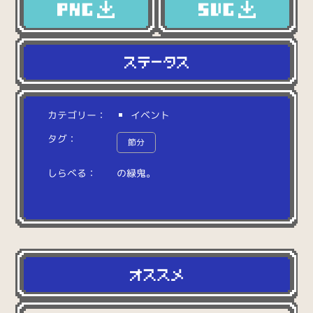
カテゴリー：
イベント
タグ：
節分
しらべる：
の
緑
鬼
。