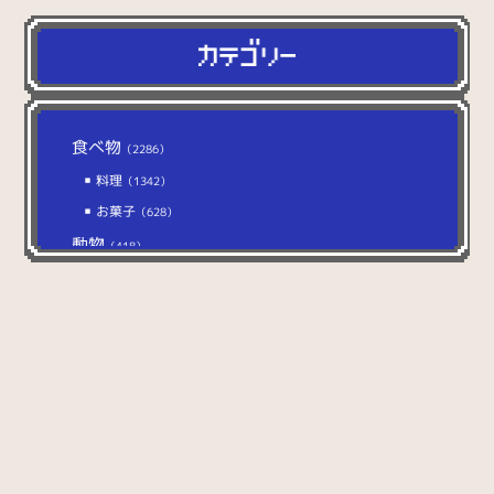
食べ物
（2286）
料理
（1342）
お菓子
（628）
動物
（418）
猫
（104）
犬
（112）
イベント
（627）
ファンタジー
（1286）
キャラクター
（477）
マップタイル・パターン
（241）
エフェクト
（33）