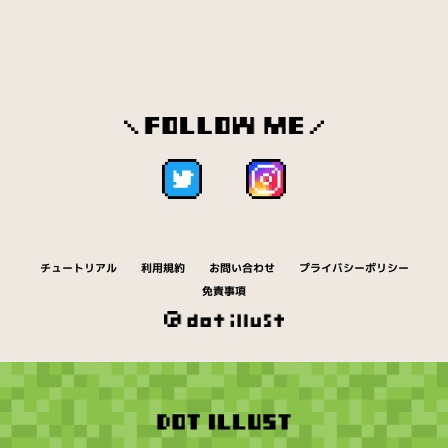
クリスマス（159）
クリップ（8）
車（27）
クレヨン（14）
消しゴム（2）
ゲージ（19）
化粧品（15）
結婚（18）
ゲーム（1308）
コアラ（1）
工事（20）
鉱石（41）
黒板（6）
こどもの日（19）
粉物（15）
ご飯（56）
コーヒー（13）
ゴミ（10）
ゴリラ（1）
サイ（1）
サイコロ（4）
財布（12）
魚（166）
刺身（46）
チュートリアル
利用規約
お問い合わせ
プライバシーポリシー
さつまいも（12）
サル（1）
鹿（2）
免責事項
実験（16）
地面（82）
ジュース（30）
正月（177）
定規（5）
食器（71）
シリアル（2）
汁物（28）
城（28）
数字（41）
寿司（496）
スナック（6）