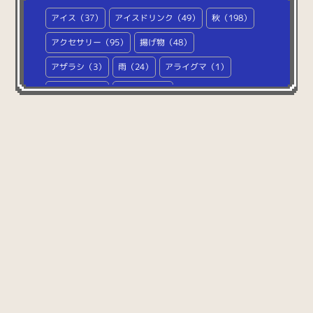
スポーツ
アイス（37）
アイスドリンク（49）
秋（198）
（15）
文字・数字
アクセサリー（95）
揚げ物（48）
（124）
マーク
（60）
アザラシ（3）
雨（24）
アライグマ（1）
その他
（48）
アルパカ（4）
RPG（1174）
アルファベット（78）
家（39）
椅子（10）
イースター（21）
イタチ（1）
雲（12）
イタリア料理（26）
イチゴ（61）
犬（113）
イノシシ（3）
イルカ（4）
ウォンバット（1）
ウサギ（11）
ウシ（14）
宇宙（42）
宇宙人（6）
うどん（16）
ウマ（5）
衛生用品（41）
エスニック料理（2）
干支（158）
絵の具（12）
縁起物（112）
鉛筆（17）
オオカミ（6）
お金（82）