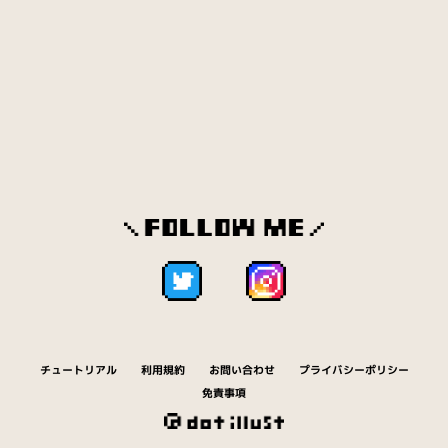
クエッションマーク（5）
薬（13）
果物（148）
口（3）
靴（12）
クマ（3）
クッキー（96）
曇り（8）
クリスタル（26）
クリスマス（159）
クリップ（8）
車（27）
クレヨン（14）
消しゴム（2）
ゲージ（19）
化粧品（15）
結婚（18）
ゲーム（1308）
コアラ（1）
工事（20）
鉱石（41）
黒板（6）
こどもの日（19）
粉物（15）
ご飯（56）
コーヒー（13）
ゴミ（10）
ゴリラ（1）
サイ（1）
サイコロ（4）
財布（12）
魚（166）
刺身（46）
チュートリアル
利用規約
お問い合わせ
プライバシーポリシー
さつまいも（12）
サル（1）
鹿（2）
免責事項
実験（16）
地面（82）
ジュース（30）