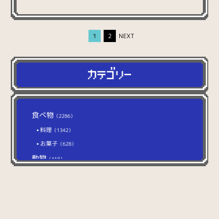
1
2
NEXT
食べ物
（2286）
料理
（1342）
お菓子
（628）
動物
（418）
猫
（104）
犬
（112）
イベント
（627）
ファンタジー
（1286）