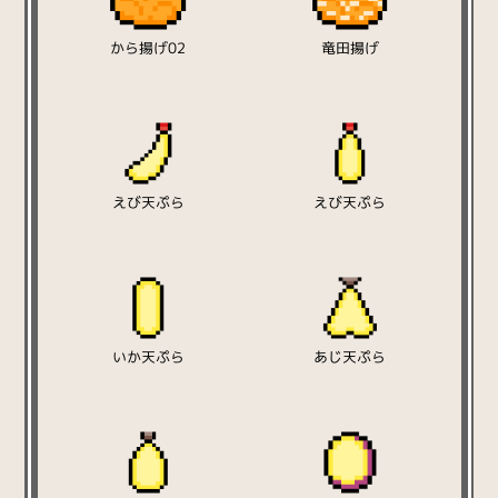
から揚げ02
竜田揚げ
えび天ぷら
えび天ぷら
いか天ぷら
あじ天ぷら